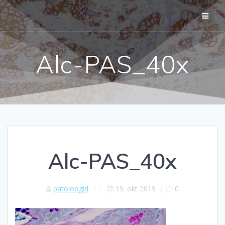
Skip
to
content
Alc-PAS_40x
Alc-PAS_40x
patoloogid
19. okt 2019
|
0