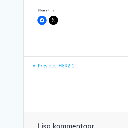
Share this:
Navigeerimine
Previous
Previous:
HER2_2
post:
Lisa kommentaar