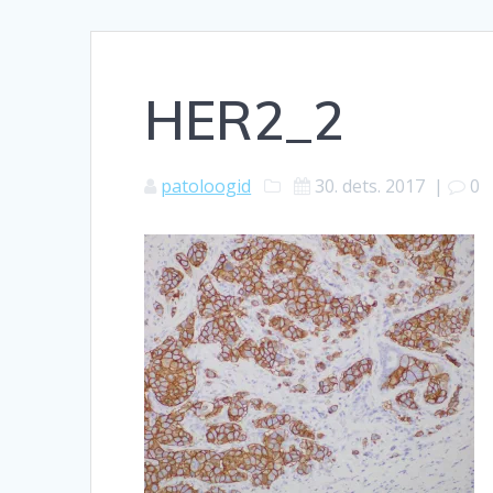
HER2_2
patoloogid
30. dets. 2017
|
0