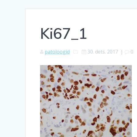
Ki67_1
patoloogid
30. dets. 2017
|
0