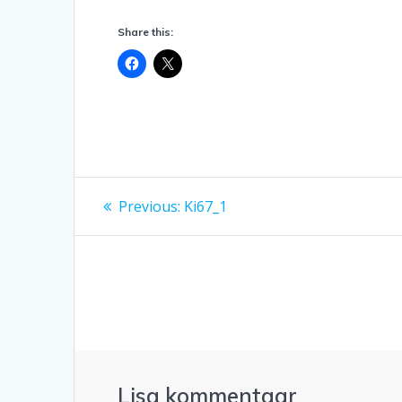
Share this:
Navigeerimine
Previous
Previous:
Ki67_1
post:
Lisa kommentaar